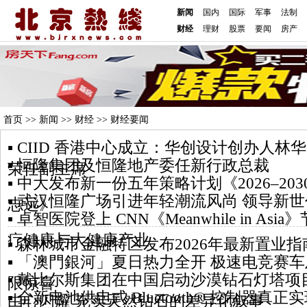
新闻
国内
国际
军事
法制
财经
理财
股票
要闻
房产
首页
>>
新闻
>>
财经
>> 财经要闻
▪ CIID 香港中心成立：华创设计创办人林华明（
▪ 恒隆集团及恒隆地产委任新行政总裁
荣任副主席
▪ 中大发布新一份五年策略计划《2026‒2
▪ 武汉恒隆广场引进年轻潮流风尚 领导新
志远》
▪ 卓智医院登上 CNN《Meanwhile in A
疗健康与大健康产业
▪ 森林城市金融特区发布2026年最新置业指
▪ 「澳門銀河」夏日热力全开 极速电竞赛
▪ 戴比尔斯集团在中国启动沙漠钻石灯塔项
限惊喜
▪ 全新电池供电式 Bluetooth® 控制器
由心闪耀 充实天然钻石的差异化叙事