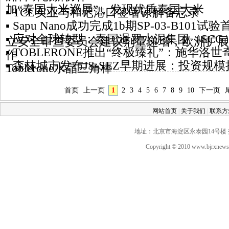
加“泰国大米巡展”，发现优质泰国大米
▪ TCL实业与和记港口签署谅解备忘录
▪ Sapu Nano成功完成1b期SP-03-B10
▪ 应对全球转型：泰国暹罗水泥集团（SC
立安全审查委员会建议剂量递增，欧洲扩展
▪ TOBLERONE推出“终极臻礼”：施华洛
作
▪ 森林城市发布JS-SEZ早期进展：投资规
Toblerone水晶三角棒
首页
上一页
1
2
3
4
5
6
7
8
9
10
下一页
网站首页
|
关于我们
|
联系
地址：北京市海淀区永泰园14号楼 投稿QQ：
Copyright © 2010 www.bjrxne