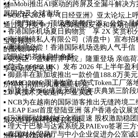
▪ InMobi推出AI驱动的跨屏及全漏斗解
禁
展国内及全球市场
▪ SCG在 2026 年《日经亚洲》亚太论坛
▪ 「澳門銀河」顶级粤菜餐厅"源．公馆" 
通过提升竞争力、保障能源安全和推动创新
▪ 香港国际机场夏日购物赏 享 2X 奖赏积分
▪ 南洋眼镜私人有限公司（清盘中）宣布
宝签账赏
▪ 离港前必尝！香港国际机场选购人气手信，即
的眼镜库存
或限定奶茶味扁牛角酥
▪ 美赞臣「蓝臻营养学院」隆重登场 亲临荷花
▪ 范式（6682.HK）发布 2026 年上半年盈
享会场限定礼遇
▪ 御鼎丰在新加坡推出一款价值188.8万
▪ WAIC 2026 圆满收官｜范式Token工
所得将捐赠给儿童脑癌研究
▪ 恒隆地产“66 成就无限”周年庆典第三阶
2.0 从技术突破走向产业实践
▪ NCB为在越南的国际游客推出无缝跨境
▪ LEAP East首度登陆亚洲 落户香港会议
▪ 泛远国际战略执行全面提速 股权激励稳团
最大型首届科技峰会纪录
▪ 理大于巴黎与达索系统及PAIEvo签署三
▪ 泰国对外贸易厅与中小企业促进办公室诚
洲科研创新协作