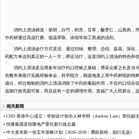
消灼上清汤精选：柴胡，白芍，枳壳，甘草，酸枣仁，山莫肉，丹
中药材通过高温打磨、低温萃取、浓缩等加工而成的汤剂。
消灼上清汤诊疗方式灵活、通过归纳、整理、总结、提高、深化，
药配方来达到真正的一人一方，辨证治疗，这是消灼上清汤的特色和
消灼上清汤是沿用多年治疗灼口经验之基础，博采众家之长及当今
合数年来医疗实践经验体会，科学组方，精选地道上等中药材组的纯
成分。经过炮制的消灼上清汤消除了中药的毒副作用，不仅灼口综合
远期疗效巩固可靠，而且还有一定的调理作用。造福广大人民群众，
相关新闻
▪ CIID 香港中心成立：华创设计创办人林华明（Andrew Lam）荣任副
▪ 恒隆集团及恒隆地产委任新行政总裁
▪ 中大发布新一份五年策略计划《2026‒2030：腾跃新程，励行志远》