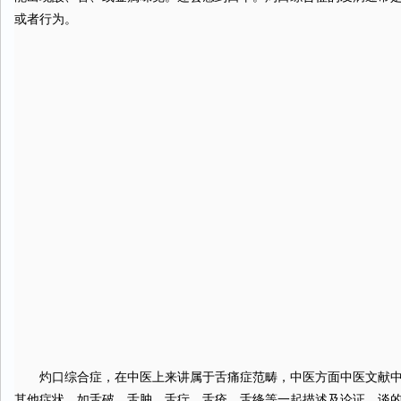
或者行为。
灼口综合症，在中医上来讲属于舌痛症范畴，中医方面中医文献中记
其他症状，如舌破、舌肿、舌疔、舌疮、舌绛等一起描述及论证，谈