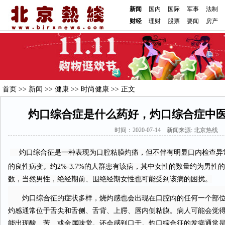
新闻
国内
国际
军事
法制
财经
理财
股票
要闻
房产
首页
>>
新闻
>>
健康
>>
时尚健康
>> 正文
灼口综合症是什么药好，灼口综合症中
时间：2020-07-14 新闻来源: 北京热线
灼口综合征是一种表现为口腔粘膜灼痛，但不伴有明显口内检查异
的良性病变。约2%-3.7%的人群患有该病，其中女性的数量约为男性
数，当然男性，绝经期前、围绝经期女性也可能受到该病的困扰。
灼口综合征的症状多样，烧灼感也会出现在口腔禸的任何一个部位
灼感通常位于舌尖和舌侧、舌背、上腭、唇内侧粘膜。病人可能会觉
能出现酸、苦、或金属味觉。还会感到口干。灼口综合征的发病通常