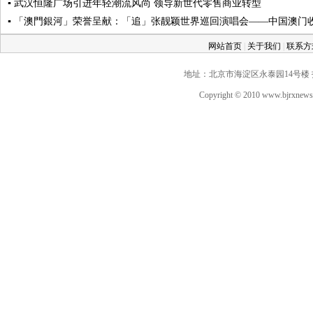
▪ 武汉恒隆广场引进年轻潮流风尚 领导新世代零售商业转型
▪ 「澳門銀河」荣誉呈献：「追」张靓颖世界巡回演唱会——中国澳门收
网站首页
|
关于我们
|
联系
地址：北京市海淀区永泰园14号楼 投稿QQ：
Copyright © 2010 www.bjrxne