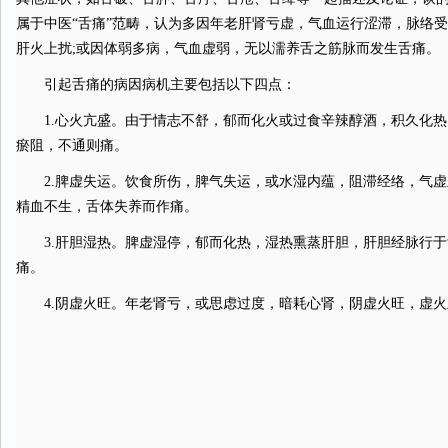
属于中医“舌痛”范畴，认为多因年老肝肾亏虚，气血运行涩滞，脉络受
肝火上扰;或因体弱多病，气血虚弱，无以濡养舌之筋脉而发生舌痛。
引起舌痛的病因病机主要包括以下四点：
1.心火亢盛。由于情志不舒，郁而化火或过食辛辣醇酒，积久化热
瘀阻，不通则痛。
2.脾虚失运。饮食所伤，脾气失运，或水湿内蕴，阻滞经络，气虚
精血不生，舌体失养而作痛。
3.肝胆湿热。脾虚湿停，郁而化热，湿热熏蒸肝胆，肝胆经脉行于
痛。
4.阴虚火旺。年老肾亏，或思虑过度，暗耗心肾，阴虚火旺，虚火