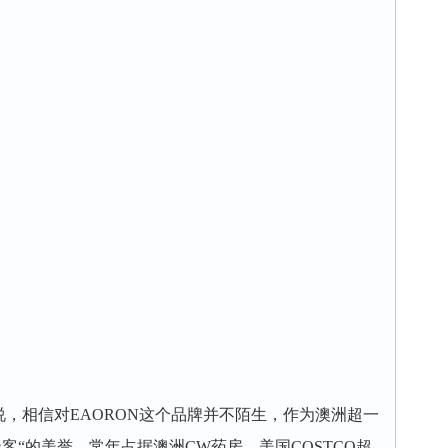
相信对EAORON这个品牌并不陌生，作为澳洲超一
极客“的美誉，常年占据澳洲CW药房、美国COSTCO超