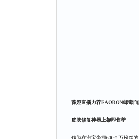
薇娅直播力荐EAORON蜂毒面
皮肤修复神器上架即售罄
作为在淘宝坐拥600余万粉丝的