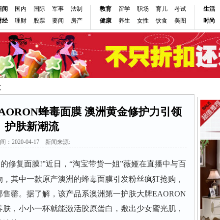
新闻
国内
国际
军事
法制
教育
留学
职场
育儿
考试
生活
财经
理财
股票
要闻
房产
健康
养生
女性
饮食
美图
时尚
文
AORON蜂毒面膜 澳洲黄金修护力引领
护肤新潮流
间：2020-04-17 新闻来源:
修复面膜!”近日，“淘宝带货一姐”薇娅在直播中与百
物，其中一款原产澳洲的蜂毒面膜引发粉丝疯狂抢购，
售罄。据了解，该产品系澳洲第一护肤大牌EAORON
养肤，小小一杯就能激活胶原蛋白，敷出少女蜜光肌，