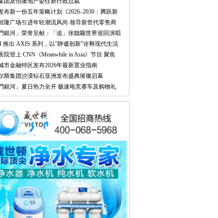
隆集团及恒隆地产委任新行政总裁
大发布新一份五年策略计划《2026‒2030：腾跃新
汉恒隆广场引进年轻潮流风尚 领导新世代零售商
澳門銀河」荣誉呈献：「追」张靓颖世界巡回演唱
UMI 推出 AXIS 系列，以"静谧创新"诠释现代生活
医院登上 CNN《Meanwhile in Asia》节目 聚焦
林城市金融特区发布2026年最新置业指南
比尔斯集团沙漠钻石亚洲发布盛典璀璨启幕
澳門銀河」夏日热力全开 极速电竞赛车及购物礼