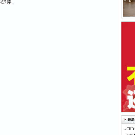
的追捧。
最新
▪ C