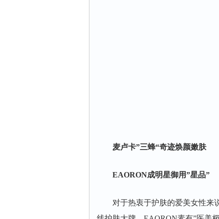
麦卢卡”三蜂“奇迹焕颜嫩肤
EAORON成明星御用”星品”
对于热衷于护肤的爱美女性来说，
线护肤大牌，EAORON素有”医美