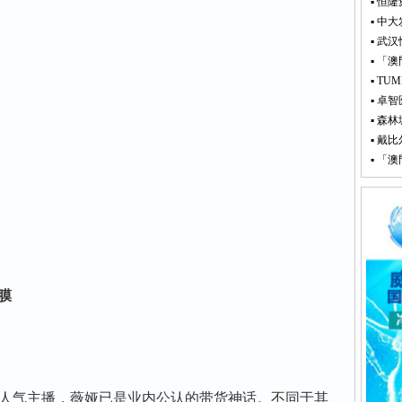
▪ 恒
▪ 中
▪ 武
▪ 「
▪ T
▪ 卓智
▪ 森
▪ 戴
▪ 「
膜
人气主播，薇娅已是业内公认的带货神话。不同于其