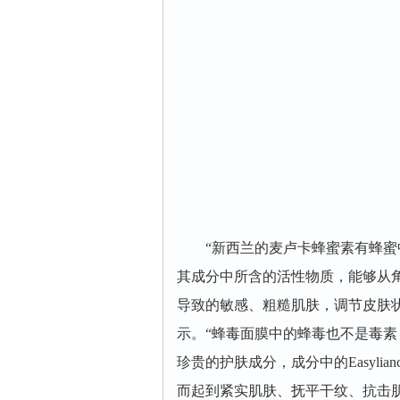
“新西兰的麦卢卡蜂蜜素有蜂蜜中
其成分中所含的活性物质，能够从
导致的敏感、粗糙肌肤，调节皮肤状态
示。“蜂毒面膜中的蜂毒也不是毒
珍贵的护肤成分，成分中的Easyl
而起到紧实肌肤、抚平干纹、抗击肌