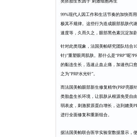
类胚胎生长因子 刺激细胞再生
99%现代人因工作和生活节奏的加快而
极其不规律。这些行为造成眼部肌肤代
速度等，久而久之，眼部黑色素沉淀加
针对此类现象，法国美帕研究团队结合10
针)”重塑眼周肌肤。那什么是“PRP”呢
的黏连生长，迅速止血止痛，加速伤口愈
之为“PRP水光针”。
而法国美帕眼部新生修复精华(PRP亮
类胎盘生长环境，让肌肤从根源免受自
弱表皮，刺激胶原蛋白增长，达到媲美P
进行全面修复和重新组合。
据法国美帕联合医学实验室数据显示，使用