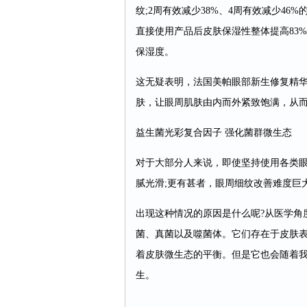
纹;2周有效减少38%、4周有效减少46%
直接使用产品后皮肤保湿性整体提高83%
保湿度。
这无疑表明，法国美帕眼部新生修复精华
肤，让眼周肌肤由内而外紧致饱满，从
益生菌光彩复合因子 强化菌群微生态
对于大部分人来说，即使坚持使用各类
腻光滑;更有甚者，眼周细纹改善难度巨
出现这种情况的原因是什么呢?从医学角
菌、真菌以及噬菌体。它们存在于皮肤
着皮肤微生态的平衡。但是它也会随着
生。