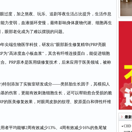
用眼过度，加之熬夜、玩乐、追剧等夜生活占比提升，生活作息
谢能力变弱，血液循环变慢，最终影响身体废物代谢、细胞再生
剧，眼部老化成为了难以摆脱的问题。
年尖端生物医学科技，研发出“眼部新生修复精华(PRP亮眼
?PRP为“高浓度血小板血浆“，其含有纤维连接蛋白，能促进细胞
合。PRP原本是医用级修复技术，后来应用于医美领域，被称
眼针)特别添加了实验室研发成分——类胚胎生长因子，其模拟人
由基的伤害，更能有效刺激细胞生长，还可以帮助愈合受损的脆
RP的医美修复效果，对眼周皮肤的纹理、胶原蛋白和弹性纤维
最新
▪ C
者平均能够2周有效减少13%、4周有效减少16%的鱼尾皱