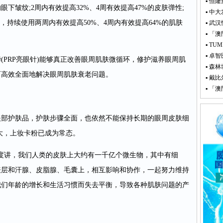
▪ 恒
的眼下皱纹;2周内有效提高32%、4周有效提高47%的皮肤弹性;
▪ 中
，持续使用两周内有效提高50%、4周内有效提高64%的肌肤
▪ 武
▪ 「
▪ T
▪ 卓智
(PRP亮眼针)能够真正改善眼周肌肤微循环，修护滋养眼周肌
▪ 森
而高效全面地解决眼周肌肤衰老问题。
▪ 戴
▪ 「
眼部护肤品，护肤步骤全面，也依然不能保持长期的眼周皮肤细
大，上妆卡粉已成为常态。
度讲，我们人类的皮肤上大约有一千亿个微生物，其中有细
表层和汗腺、皮脂腺、毛囊上，相互影响和协作，一起努力维持
我们年龄的增长和生活习惯而失去平衡，导致各种肌肤问题的产