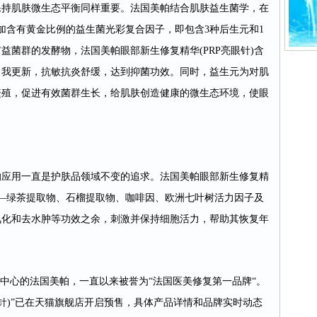
保持肌肤微生态平衡同样重要。法国美帕结合肌肤益生菌学，在
添加含有黄金比例的益生菌光彩复合因子，即包含3种后生元和1
益菌群的发酵物，法国美帕眼部新生修复精华(PRP亮眼针)含
自我更新，抗敏抗炎舒缓，达到抑菌功效。同时，益生元为对肌
繁殖，促进有效菌群生长，给肌肤创造健康的微生态环境，使眼
的应用一直是护肤品领域不变的追求。法国美帕眼部新生修复精
分——绿茶提取物、石榴提取物、咖啡因、欧洲七叶树活力因子及
氧化和去水肿等功效之余，刺激并保持细胞活力，帮助其恢复年
形中心的法国美帕，一直以来被誉为“法国医美修复第一品牌“。
眼针)”已在天猫旗舰店开启预售，具体产品详情和品牌实时动态