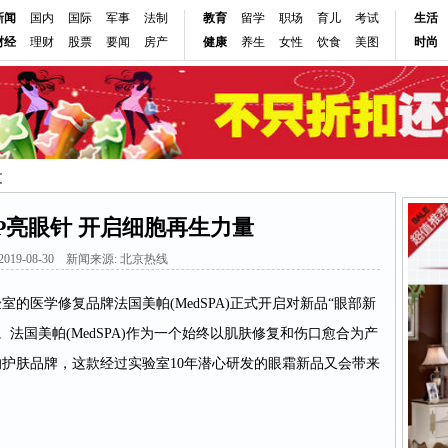
新闻
国内
国际
军事
法制
教育
留学
职场
育儿
考试
生活
财经
理财
股票
要闻
房产
健康
养生
女性
饮食
美图
时尚
文
P亮眼针 开启细胞再生力量
019-08-30 新闻来源: 北京热线
的医学修复品牌法国美帕(MedSPA)正式开启对新品“眼部新
售。法国美帕(MedSPA)作为一个始终以肌肤修复和伤口愈合为产
护肤品牌，这款经过实验室10年潜心研发的眼霜新品又会带来