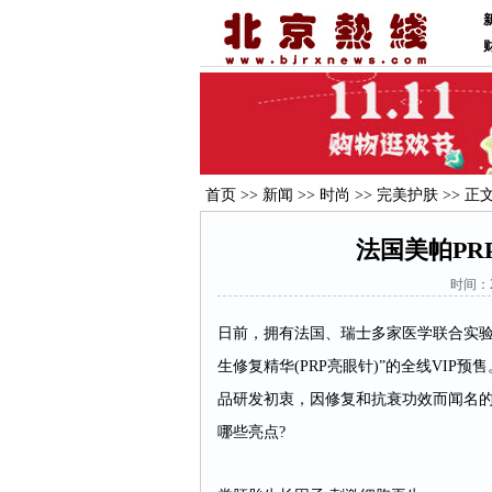
首页
>>
新闻
>>
时尚
>>
完美护肤
>> 正
法国美帕PR
时间：2
日前，拥有法国、瑞士多家医学联合实验室
生修复精华(PRP亮眼针)”的全线VIP预
品研发初衷，因修复和抗衰功效而闻名的
哪些亮点?