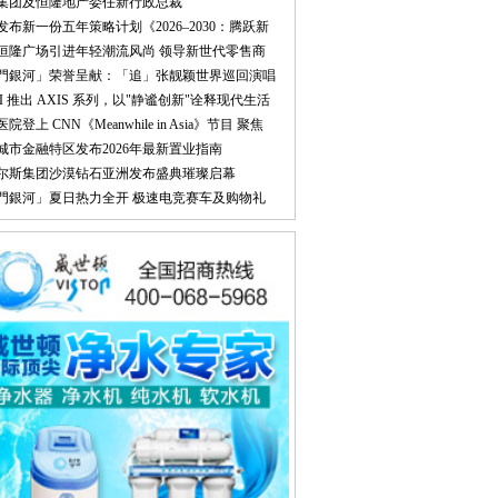
隆集团及恒隆地产委任新行政总裁
大发布新一份五年策略计划《2026‒2030：腾跃新
汉恒隆广场引进年轻潮流风尚 领导新世代零售商
澳門銀河」荣誉呈献：「追」张靓颖世界巡回演唱
UMI 推出 AXIS 系列，以"静谧创新"诠释现代生活
医院登上 CNN《Meanwhile in Asia》节目 聚焦
林城市金融特区发布2026年最新置业指南
比尔斯集团沙漠钻石亚洲发布盛典璀璨启幕
澳門銀河」夏日热力全开 极速电竞赛车及购物礼